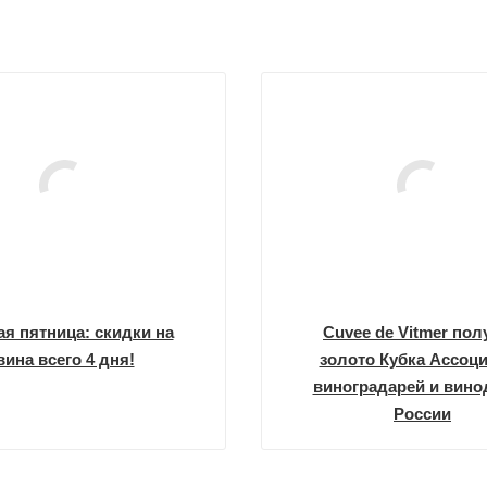
я пятница: скидки на
Cuvee de Vitmer по
вина всего 4 дня!
золото Кубка Ассоц
виноградарей и вино
России