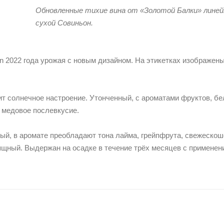
Обновленные тихие вина от «Золотой Балки» линейк
сухой Совиньон.
non 2022 года урожая с новым дизайном. На этикетках изображе
рит солнечное настроение. Утонченный, с ароматами фруктов, бе
 медовое послевкусие.
ный, в аромате преобладают тона лайма, грейпфрута, свежеско
ящный. Выдержан на осадке в течение трёх месяцев с применен