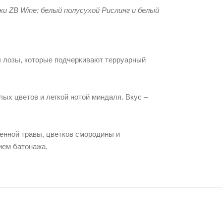
и ZB Wine: белый полусухой Рислинг и белый
ны лозы, которые подчеркивают терруарный
лых цветов и легкой нотой миндаля. Вкус –
шенной травы, цветков смородины и
ием батонажа.