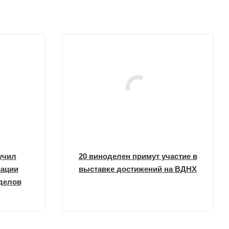
лучил
20 виноделен примут участие в
иации
выставке достижений на ВДНХ
делов