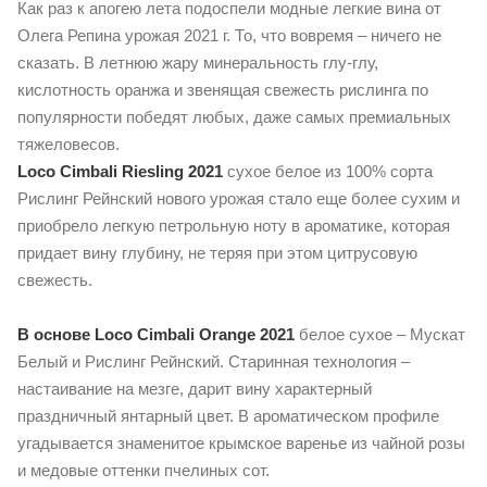
Как раз к апогею лета подоспели модные легкие вина от
Олега Репина урожая 2021 г. То, что вовремя – ничего не
сказать. В летнюю жару минеральность глу-глу,
кислотность оранжа и звенящая свежесть рислинга по
популярности победят любых, даже самых премиальных
тяжеловесов.
Loco Cimbali Riesling 2021
сухое белое из 100% cорта
Рислинг Рейнский нового урожая стало еще более сухим и
приобрело легкую петрольную ноту в ароматике, которая
придает вину глубину, не теряя при этом цитрусовую
свежесть.
В основе Loco Cimbali Orange 2021
белое сухое – Мускат
Белый и Рислинг Рейнский. Старинная технология –
настаивание на мезге, дарит вину характерный
праздничный янтарный цвет. В ароматическом профиле
угадывается знаменитое крымское варенье из чайной розы
и медовые оттенки пчелиных сот.