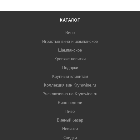
КАТАЛОГ
Вино
Игристые вина и шампанское
Шампанское
Крепкие напитки
Подарки
Крупным клиентам
Коллекция вин Krymwine.ru
Эксклюзивно на Krymwine.ru
Вино недели
Пиво
Винный базар
Новинки
Скидки