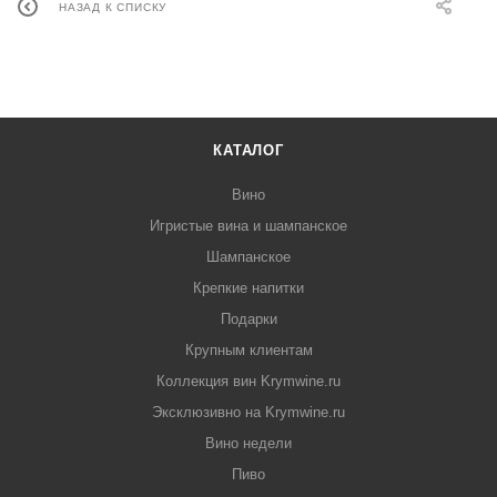
НАЗАД К СПИСКУ
КАТАЛОГ
Вино
Игристые вина и шампанское
Шампанское
Крепкие напитки
Подарки
Крупным клиентам
Коллекция вин Krymwine.ru
Эксклюзивно на Krymwine.ru
Вино недели
Пиво