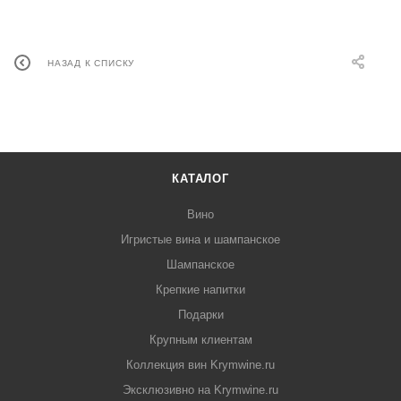
НАЗАД К СПИСКУ
КАТАЛОГ
Вино
Игристые вина и шампанское
Шампанское
Крепкие напитки
Подарки
Крупным клиентам
Коллекция вин Krymwine.ru
Эксклюзивно на Krymwine.ru