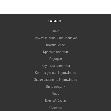
КАТАЛОГ
Вино
Игристые вина и шампанское
Шампанское
Крепкие напитки
Подарки
Крупным клиентам
Коллекция вин Krymwine.ru
Эксклюзивно на Krymwine.ru
Вино недели
Пиво
Винный базар
Новинки