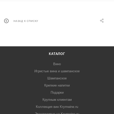
НАЗАД К СПИСКУ
КАТАЛОГ
Вино
Игристые вина и шампанское
Шампанское
Крепкие напитки
Подарки
Крупным клиентам
Коллекция вин Krymwine.ru
Эксклюзивно на Krymwine.ru