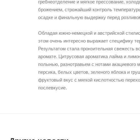
гребнеотделение и мягкое прессование, холо
брожением, строжайший контроль температур
осадке и финальную выдержку перед розливом
Обладая южно-немецкой и австрийской стилис
этом очень интересно выражает специфику те
Результатом стала пронзительная свежесть во
аромате. Цитрусовая ароматика лайма и лимо
полынью, разнотравьем с нотами акациевого м
персика, белых цветов, зеленого яблока и гр
фруктовый вкус с мягкой кислотностью перех
послевкусие.