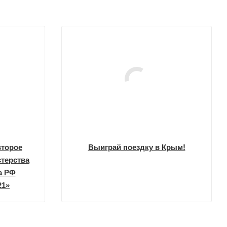
второе
Выиграй поездку в Крым!
стерства
а РФ
21»