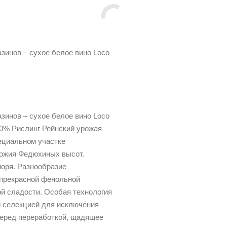
инов – сухое белое вино Loco
инов – сухое белое вино Loco
100% Рислинг Рейнский урожая
пециальном участке
ножия Федюхиных высот.
моря. Разнообразие
 прекрасной фенольной
ой сладости. Особая технология
й селекцией для исключения
перед переработкой, щадящее