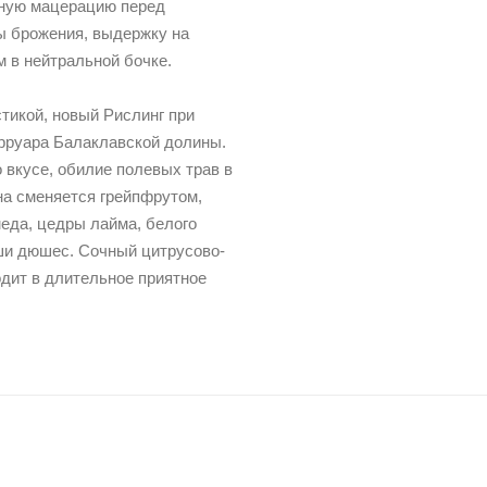
дную мацерацию перед
ы брожения, выдержку на
 в нейтральной бочке.
тикой, новый Рислинг при
рруара Балаклавской долины.
 вкусе, обилие полевых трав в
на сменяется грейпфрутом,
еда, цедры лайма, белого
уши дюшес. Cочный цитрусово-
одит в длительное приятное