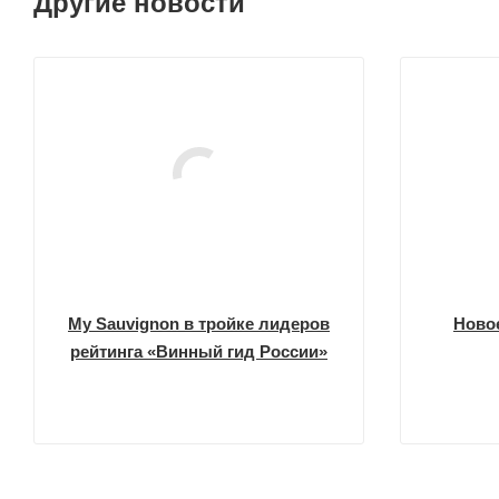
Другие новости
My Sauvignon в тройке лидеров
Новое
рейтинга «Винный гид России»