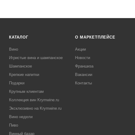
КАТАЛОГ
О МАРКЕТПЛЕЙСЕ
Вино
Акции
Игристые вина и шампанское
Новости
Шампанское
Франшиза
Крепкие напитки
Вакансии
Подарки
Контакты
Крупным клиентам
Коллекция вин Krymwine.ru
Эксклюзивно на Krymwine.ru
Вино недели
Пиво
Винный базар