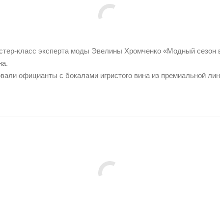
тер-класс эксперта моды Эвелины Хромченко «Модный сезон ве
на.
овали официанты с бокалами игристого вина из премиальной ли