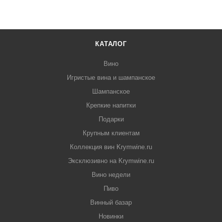
КАТАЛОГ
Вино
Игристые вина и шампанское
Шампанское
Крепкие напитки
Подарки
Крупным клиентам
Коллекция вин Krymwine.ru
Эксклюзивно на Krymwine.ru
Вино недели
Пиво
Винный базар
Новинки