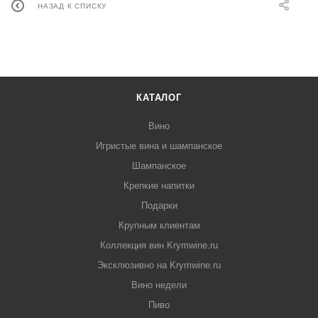
НАЗАД К СПИСКУ
КАТАЛОГ
Вино
Игристые вина и шампанское
Шампанское
Крепкие напитки
Подарки
Крупным клиентам
Коллекция вин Krymwine.ru
Эксклюзивно на Krymwine.ru
Вино недели
Пиво