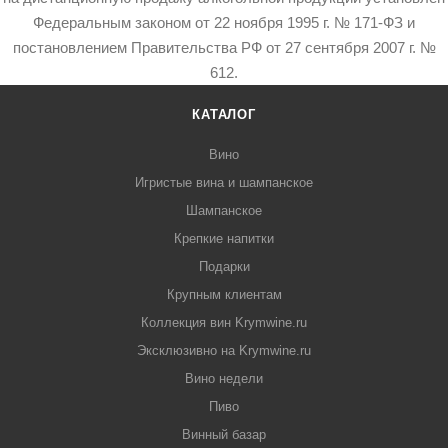
Федеральным законом от 22 ноября 1995 г. № 171-ФЗ и
постановлением Правительства РФ от 27 сентября 2007 г. №
612.
КАТАЛОГ
Вино
Игристые вина и шампанское
Шампанское
Крепкие напитки
Подарки
Крупным клиентам
Коллекция вин Krymwine.ru
Эксклюзивно на Krymwine.ru
Вино недели
Пиво
Винный базар