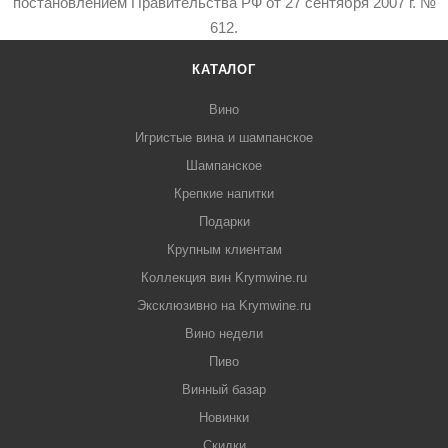
постановлением Правительства РФ от 27 сентября 2007 г. №
612.
КАТАЛОГ
Вино
Игристые вина и шампанское
Шампанское
Крепкие напитки
Подарки
Крупным клиентам
Коллекция вин Krymwine.ru
Эксклюзивно на Krymwine.ru
Вино недели
Пиво
Винный базар
Новинки
Скидки