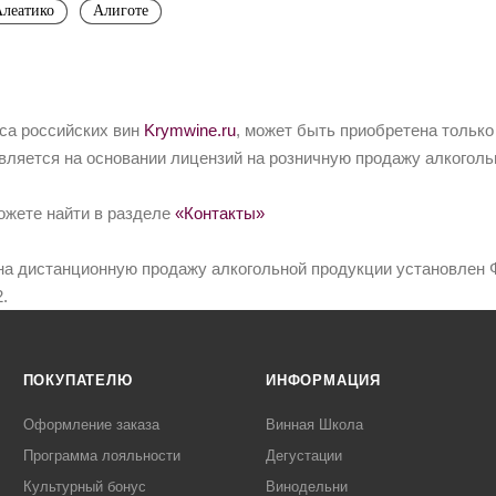
леатико
Алиготе
йса российских вин
Krymwine.ru
, может быть приобретена только
вляется на основании лицензий на розничную продажу алкоголь
ожете найти в разделе
«Контакты»
на дистанционную продажу алкогольной продукции установлен Ф
.
ПОКУПАТЕЛЮ
ИНФОРМАЦИЯ
Оформление заказа
Винная Школа
Программа лояльности
Дегустации
Культурный бонус
Винодельни