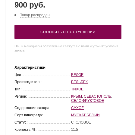
900 руб.
Товар распродан
СООБЩИТЬ О ПОСТУПЛЕНИИ
Наши менеджеры обязательно свяжутся с вами и уточнят условия
заказа
Характеристики
Цвет:
БЕЛОЕ
Производитель:
БЕЛЬБЕК
Тип:
ТИХОЕ
Регион:
КРЫМ
,
СЕВАСТОПОЛЬ
,
СЕЛО ФРУКТОВОЕ
Содержание сахара:
СУХОЕ
Сорт винограда:
МУСКАТ БЕЛЫЙ
Статус:
СТОЛОВОЕ
Крепость, %:
11.5