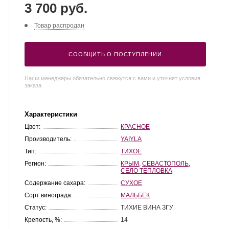
3 700 руб.
Товар распродан
СООБЩИТЬ О ПОСТУПЛЕНИИ
Наши менеджеры обязательно свяжутся с вами и уточнят условия
заказа
Характеристики
Цвет:
КРАСНОЕ
Производитель:
YAIYLA
Тип:
ТИХОЕ
Регион:
КРЫМ
,
СЕВАСТОПОЛЬ
,
СЕЛО ТЕПЛОВКА
Содержание сахара:
СУХОЕ
Сорт винограда:
МАЛЬБЕК
Статус:
ТИХИЕ ВИНА ЗГУ
Крепость, %:
14