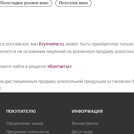
Полусладкое розовое вино
Полусухое вино
йса российских вин
Krymwine.ru
, может быть приобретена только
вляется на основании лицензий на розничную продажу алкоголь
ожете найти в разделе
«Контакты»
на дистанционную продажу алкогольной продукции установлен Ф
.
ПОКУПАТЕЛЮ
ИНФОРМАЦИЯ
Оформление заказа
Винная Школа
Программа лояльности
Дегустации