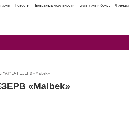
егионы
Новости
Программа лояльности
Культурный бонус
Франши
м YAIYLA РЕЗЕРВ «Malbek»
ЕЗЕРВ «Malbek»