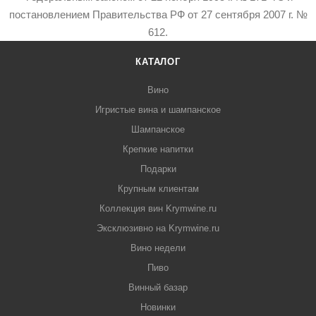
постановлением Правительства РФ от 27 сентября 2007 г. №
612.
КАТАЛОГ
Вино
Игристые вина и шампанское
Шампанское
Крепкие напитки
Подарки
Крупным клиентам
Коллекция вин Krymwine.ru
Эксклюзивно на Krymwine.ru
Вино недели
Пиво
Винный базар
Новинки