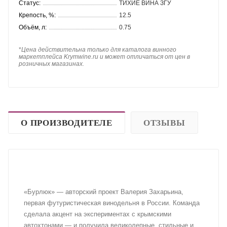
Статус:
ТИХИЕ ВИНА ЗГУ
Крепость, %:
12.5
Объём, л:
0.75
*
Цена действительна только для каталога винного
маркетплейса Krymwine.ru и может отличаться от цен в
розничных магазинах.
О ПРОИЗВОДИТЕЛЕ
ОТЗЫВЫ
«Бурлюк» — авторский проект Валерия Захарьина,
первая футуристическая винодельня в России. Команда
сделала акцент на экспериментах с крымскими
автохтонами — и получила великолепные, стильные и