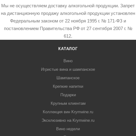
Мы не осуществляем доставку алкогольной продукции. Запрет
на дистанционную продажу алкогольной продукции установлен
Федеральным законом от 22 ноября 1995 г. № 171-ФЗ и
постановлением Правительства РФ от 27 сентября 2007 г. №
612.
КАТАЛОГ
Вино
Игристые вина и шампанское
Шампанское
Крепкие напитки
Подарки
Крупным клиентам
Коллекция вин Krymwine.ru
Эксклюзивно на Krymwine.ru
Вино недели