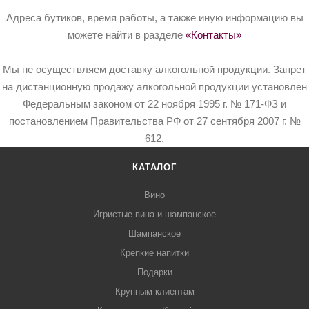
Адреса бутиков, время работы, а также иную информацию вы
можете найти в разделе
«Контакты»
Мы не осуществляем доставку алкогольной продукции. Запрет
на дистанционную продажу алкогольной продукции установлен
Федеральным законом от 22 ноября 1995 г. № 171-ФЗ и
постановлением Правительства РФ от 27 сентября 2007 г. №
612.
КАТАЛОГ
Вино
Игристые вина и шампанское
Шампанское
Крепкие напитки
Подарки
Крупным клиентам