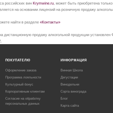
йса российских вин
Krymwine.ru
, может быть приобретена только
вляется на основании лицензий на розничную продажу алкоголь
ожете найти в разделе
«Контакты»
на дистанционную продажу алкогольной продукции установлен Ф
.
ПОКУПАТЕЛЮ
ИНФОРМАЦИЯ
Оформление заказа
Винная Школа
Программа лояльности
Дегустации
Культурный бонус
Винодельни
Корпоративным клиентам
Сорта винограда
Согласие на обработку
Блог
персональных данных
Карта сайта