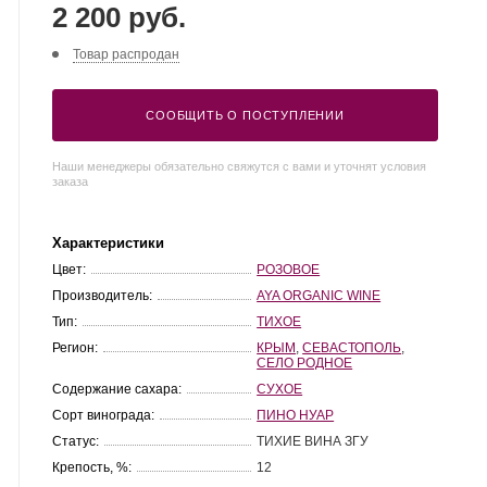
2 200 руб.
Товар распродан
СООБЩИТЬ О ПОСТУПЛЕНИИ
Наши менеджеры обязательно свяжутся с вами и уточнят условия
заказа
Характеристики
Цвет:
РОЗОВОЕ
Производитель:
AYA ORGANIC WINE
Тип:
ТИХОЕ
Регион:
КРЫМ
,
СЕВАСТОПОЛЬ
,
СЕЛО РОДНОЕ
Содержание сахара:
СУХОЕ
Сорт винограда:
ПИНО НУАР
Статус:
ТИХИЕ ВИНА ЗГУ
Крепость, %:
12