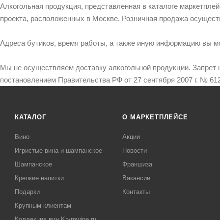
Алкогольная продукция, представленная в каталоге маркетпле
проекта, расположенных в Москве. Розничная продажа осущест
Адреса бутиков, время работы, а также иную информацию вы м
Мы не осуществляем доставку алкогольной продукции. Запрет 
постановлением Правительства РФ от 27 сентября 2007 г. № 612
КАТАЛОГ
О МАРКЕТПЛЕЙСЕ
Вино
Акции
Игристые вина и шампанское
Новости
Шампанское
Франшиза
Крепкие напитки
Вакансии
Подарки
Контакты
Крупным клиентам
Коллекция вин Krymwine.ru