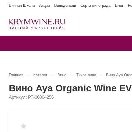
Винная Школа
Акции
Винодельни
Сорта винограда
Блог
Р
—
—
—
—
Главная
Каталог
Вино
Тихое вино
Вино Aya Org
Вино Aya Organic Wine E
Артикул:
РТ-00004256