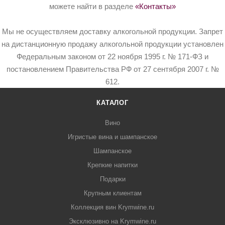
можете найти в разделе
«Контакты»
Мы не осуществляем доставку алкогольной продукции. Запрет
на дистанционную продажу алкогольной продукции установлен
Федеральным законом от 22 ноября 1995 г. № 171-ФЗ и
постановлением Правительства РФ от 27 сентября 2007 г. №
612.
КАТАЛОГ
Вино
Игристые вина и шампанское
Шампанское
Крепкие напитки
Подарки
Крупным клиентам
Коллекция вин Krymwine.ru
Эксклюзивно на Krymwine.ru