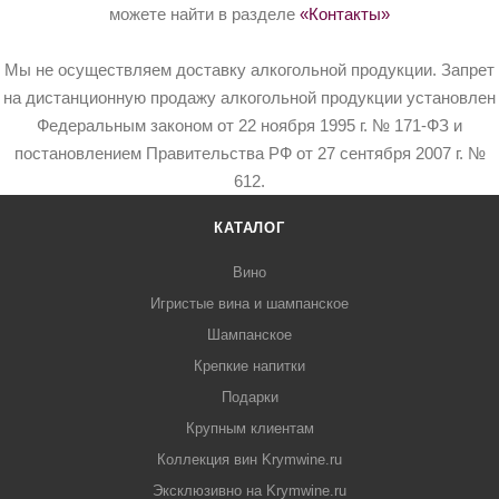
можете найти в разделе
«Контакты»
Мы не осуществляем доставку алкогольной продукции. Запрет
на дистанционную продажу алкогольной продукции установлен
Федеральным законом от 22 ноября 1995 г. № 171-ФЗ и
постановлением Правительства РФ от 27 сентября 2007 г. №
612.
КАТАЛОГ
Вино
Игристые вина и шампанское
Шампанское
Крепкие напитки
Подарки
Крупным клиентам
Коллекция вин Krymwine.ru
Эксклюзивно на Krymwine.ru