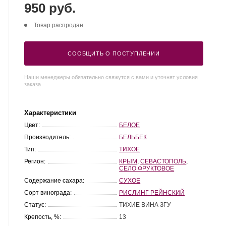
950 руб.
Товар распродан
СООБЩИТЬ О ПОСТУПЛЕНИИ
Наши менеджеры обязательно свяжутся с вами и уточнят условия
заказа
Характеристики
Цвет:
БЕЛОЕ
Производитель:
БЕЛЬБЕК
Тип:
ТИХОЕ
Регион:
КРЫМ
,
СЕВАСТОПОЛЬ
,
СЕЛО ФРУКТОВОЕ
Содержание сахара:
СУХОЕ
Сорт винограда:
РИСЛИНГ РЕЙНСКИЙ
Статус:
ТИХИЕ ВИНА ЗГУ
Крепость, %:
13