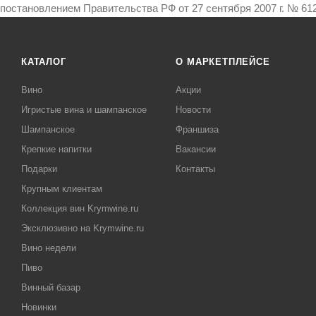
постановлением Правительства РФ от 27 сентября 2007 г. № 612
КАТАЛОГ
О МАРКЕТПЛЕЙСЕ
Вино
Акции
Игристые вина и шампанское
Новости
Шампанское
Франшиза
Крепкие напитки
Вакансии
Подарки
Контакты
Крупным клиентам
Коллекция вин Krymwine.ru
Эксклюзивно на Krymwine.ru
Вино недели
Пиво
Винный базар
Новинки