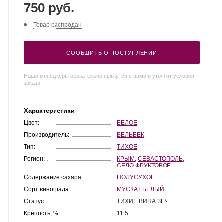
750 руб.
Товар распродан
СООБЩИТЬ О ПОСТУПЛЕНИИ
Наши менеджеры обязательно свяжутся с вами и уточнят условия
заказа
Характеристики
Цвет:
БЕЛОЕ
Производитель:
БЕЛЬБЕК
Тип:
ТИХОЕ
Регион:
КРЫМ
,
СЕВАСТОПОЛЬ
,
СЕЛО ФРУКТОВОЕ
Содержание сахара:
ПОЛУСУХОЕ
Сорт винограда:
МУСКАТ БЕЛЫЙ
Статус:
ТИХИЕ ВИНА ЗГУ
Крепость, %:
11.5