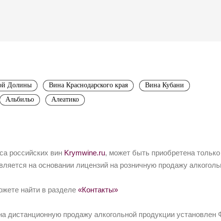
ой Долины
Вина Краснодарского края
Вина Кубани
Альбильо
Алеатико
йса российских вин
Krymwine.ru
, может быть приобретена только
вляется на основании лицензий на розничную продажу алкоголь
ожете найти в разделе
«Контакты»
на дистанционную продажу алкогольной продукции установлен Ф