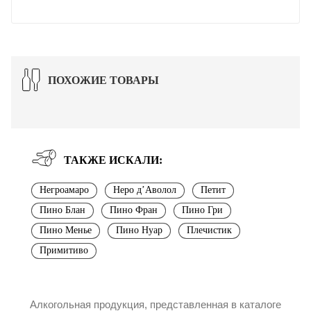
ПОХОЖИЕ ТОВАРЫ
ТАКЖЕ ИСКАЛИ:
Негроамаро
Неро д’Аволол
Петит
Пино Блан
Пино Фран
Пино Гри
Пино Менье
Пино Нуар
Плечистик
Примитиво
Алкогольная продукция, представленная в каталоге