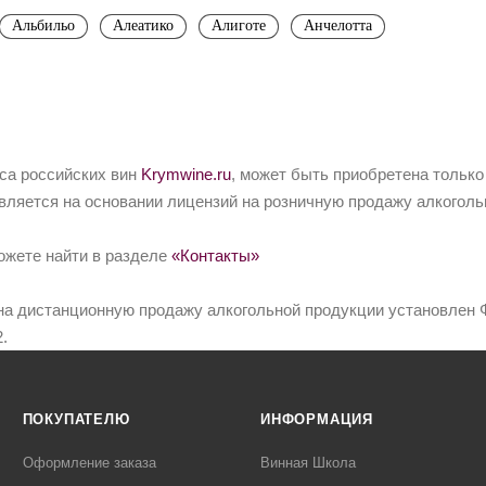
Альбильо
Алеатико
Алиготе
Анчелотта
йса российских вин
Krymwine.ru
, может быть приобретена только
вляется на основании лицензий на розничную продажу алкоголь
ожете найти в разделе
«Контакты»
на дистанционную продажу алкогольной продукции установлен Ф
.
ПОКУПАТЕЛЮ
ИНФОРМАЦИЯ
Оформление заказа
Винная Школа