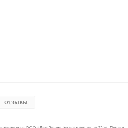
ОТЗЫВЫ
ся виноградник ООО «Дом Захарьиных» площадью 33 га. Почвы: