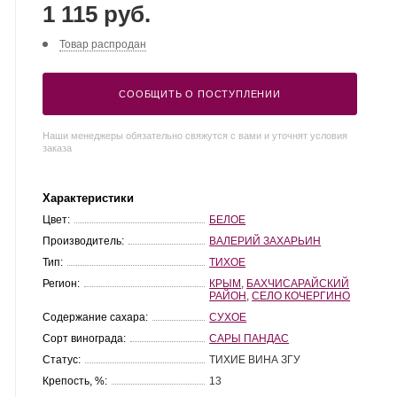
1 115 руб.
Товар распродан
СООБЩИТЬ О ПОСТУПЛЕНИИ
Наши менеджеры обязательно свяжутся с вами и уточнят условия
заказа
Характеристики
Цвет:
БЕЛОЕ
Производитель:
ВАЛЕРИЙ ЗАХАРЬИН
Тип:
ТИХОЕ
Регион:
КРЫМ
,
БАХЧИСАРАЙСКИЙ
РАЙОН
,
СЕЛО КОЧЕРГИНО
Содержание сахара:
СУХОЕ
Сорт винограда:
САРЫ ПАНДАС
Статус:
ТИХИЕ ВИНА ЗГУ
Крепость, %:
13