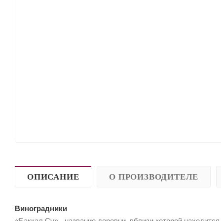
ОПИСАНИЕ
О ПРОИЗВОДИТЕЛЕ
Виноградники
«Баккал Су» - название деревни, вблизи которой находит