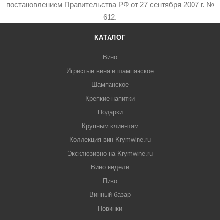
постановлением Правительства РФ от 27 сентября 2007 г. №
612.
КАТАЛОГ
Вино
Игристые вина и шампанское
Шампанское
Крепкие напитки
Подарки
Крупным клиентам
Коллекция вин Krymwine.ru
Эксклюзивно на Krymwine.ru
Вино недели
Пиво
Винный базар
Новинки