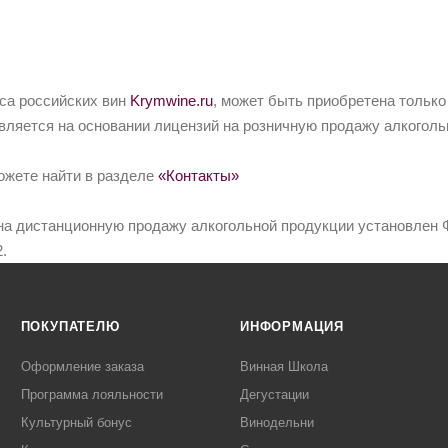
йса российских вин
Krymwine.ru
, может быть приобретена только
вляется на основании лицензий на розничную продажу алкоголь
ожете найти в разделе
«Контакты»
на дистанционную продажу алкогольной продукции установлен Ф
.
ПОКУПАТЕЛЮ
ИНФОРМАЦИЯ
Оформление заказа
Винная Школа
Программа лояльности
Дегустации
Культурный бонус
Винодельни