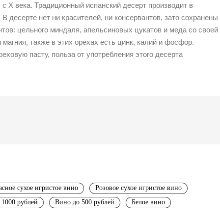
 с X века. Традиционный испанский десерт производит в
В десерте нет ни красителей, ни консервантов, зато сохранены
тов: цельного миндаля, апельсиновых цукатов и меда со своей
агния, также в этих орехах есть цинк, калий и фосфор.
еховую пасту, польза от употребления этого десерта
асное сухое игристое вино
Розовое сухое игристое вино
 1000 рублей
Вино до 500 рублей
Белое вино