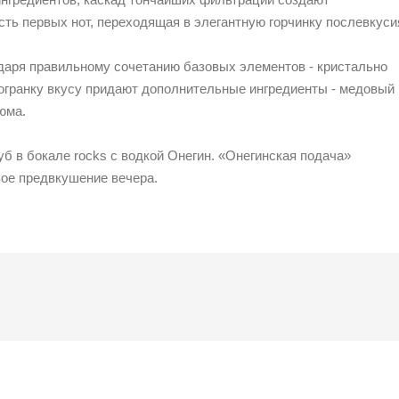
сть первых нот, переходящая в элегантную горчинку послевкуси
одаря правильному сочетанию базовых элементов - кристально
 огранку вкусу придают дополнительные ингредиенты - медовый
юма.
б в бокале rocks c водкой Онегин. «Онегинская подача»
вое предвкушение вечера.