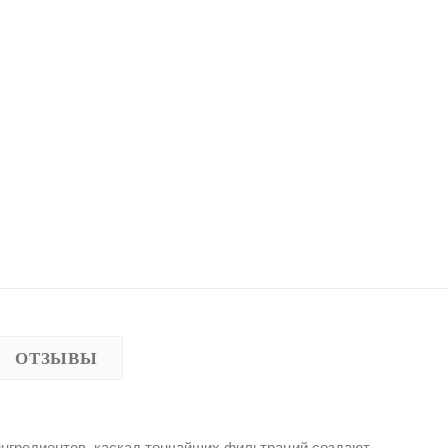
ОТЗЫВЫ
нгредиентов, каскад тончайших фильтраций создают