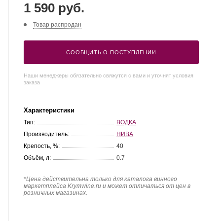
1 590 руб.
Товар распродан
СООБЩИТЬ О ПОСТУПЛЕНИИ
Наши менеджеры обязательно свяжутся с вами и уточнят условия
заказа
Характеристики
Тип:
ВОДКА
Производитель:
НИВА
Крепость, %:
40
Объём, л:
0.7
*
Цена действительна только для каталога винного
маркетплейса Krymwine.ru и может отличаться от цен в
розничных магазинах.