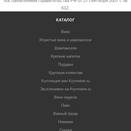
постановлением Правительства РФ от 27 сентября 2007 г. №
612.
КАТАЛОГ
Вино
Игристые вина и шампанское
Шампанское
Крепкие напитки
Подарки
Крупным клиентам
Коллекция вин Krymwine.ru
Эксклюзивно на Krymwine.ru
Вино недели
Пиво
Винный базар
Новинки
Скидки