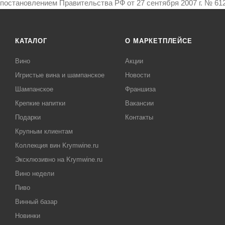
постановлением Правительства РФ от 27 сентября 2007 г. № 612
КАТАЛОГ
О МАРКЕТПЛЕЙСЕ
Вино
Акции
Игристые вина и шампанское
Новости
Шампанское
Франшиза
Крепкие напитки
Вакансии
Подарки
Контакты
Крупным клиентам
Коллекция вин Krymwine.ru
Эксклюзивно на Krymwine.ru
Вино недели
Пиво
Винный базар
Новинки