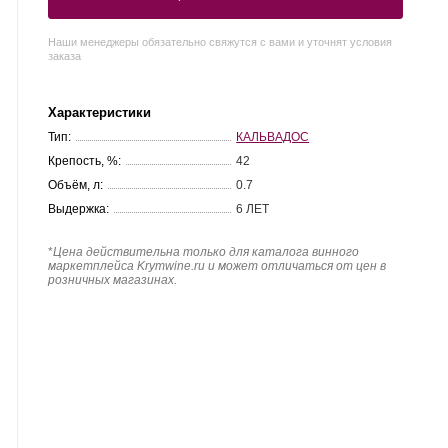
Наши менеджеры обязательно свяжутся с вами и уточнят условия
заказа
Характеристики
Тип:
КАЛЬВАДОС
Крепость, %:
42
Объём, л:
0.7
Выдержка:
6 ЛЕТ
*
Цена действительна только для каталога винного
маркетплейса Krymwine.ru и может отличаться от цен в
розничных магазинах.