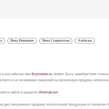
ка
Вина Инкерман
Вина Ставрополья
Альбильо
йса российских вин
Krymwine.ru
, может быть приобретена только
вляется на основании лицензий на розничную продажу алкоголь
ожете найти в разделе
«Контакты»
на дистанционную продажу алкогольной продукции установлен Ф