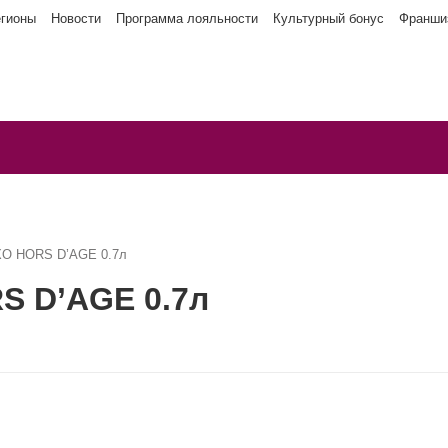
егионы
Новости
Программа лояльности
Культурный бонус
Франши
 XO HORS D’AGE 0.7л
S D’AGE 0.7л