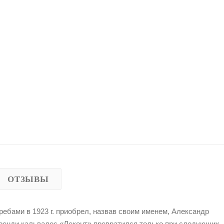
ОТЗЫВЫ
ребами в 1923 г. приобрел, назвав своим именем, Александр
бренди кальвадос «Леконт» превратился только при следующих