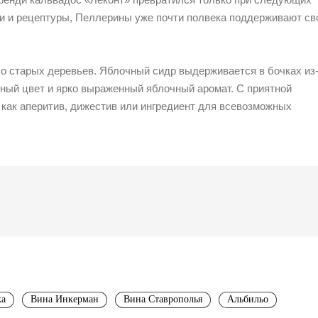
и и рецептуры, Пеллерины уже почти полвека поддерживают с
о старых деревьев. Яблочный сидр выдерживается в бочках из
нный цвет и ярко выраженный яблочный аромат. С приятной
ш как аперитив, дижестив или ингредиент для всевозможных
ка
Вина Инкерман
Вина Ставрополья
Альбильо