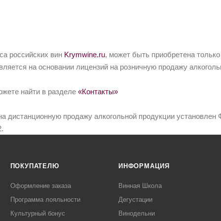
йса российских вин
Krymwine.ru
, может быть приобретена только
вляется на основании лицензий на розничную продажу алкоголь
ожете найти в разделе
«Контакты»
на дистанционную продажу алкогольной продукции установлен Ф
.
ПОКУПАТЕЛЮ
ИНФОРМАЦИЯ
Оформление заказа
Винная Школа
Программа лояльности
Дегустации
Культурный бонус
Винодельни