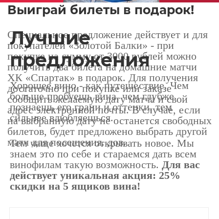
Выиграй билеты в подарок!
Лучшие
Специальное предложение действует и для
покупателей «Золотой Балки» - при
предложения
покупке на сумму от 3000 рублей можно
получить два билета на домашние матчи
ХК «Спартак» в подарок. Для получения
Хорошее вино - как путешествие. Чем
достаточно при покупке или заказе
больше пробуешь вина, чем глубже
сообщить желаемую дату матча и свой
познаешь его грани и оттенки, тем
адрес электронной почты. В случае, если
сильнее влюбляешься.
на выбранную дату не останется свободных
билетов, будет предложено выбрать другой
матч для посещения. дов.
Тем чаще хочется открывать новое. Мы
знаем это по себе и стараемся дать всем
винофилам такую возможность.
Для вас
действует уникальная акция: 25%
скидки на 5 ящиков вина!