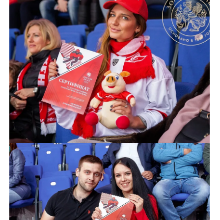
эмоциональные матчи приобретут еще и
яркий игристый акцент! На каждом матче
гости ВИП-лож могут продегустировать
лучшие вина от «Золотой Балки», а среди
самых прекрасных болельщиц на трибунах
разыгрываются сертификаты на ящик
игристого. Также для всех болельщиков
клуба предоставляется постоянная скидка
20% на покупку вин в московских
фирменных бутиках крымских вин и
онлайн – на сайте krymwine.ru.
*Сертификат действителен в течение
игрового сезона, в котором он получен