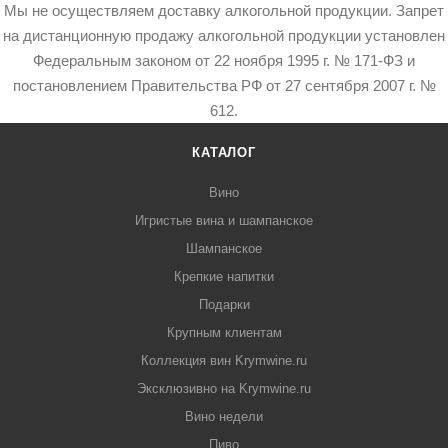
Мы не осуществляем доставку алкогольной продукции. Запрет
на дистанционную продажу алкогольной продукции установлен
Федеральным законом от 22 ноября 1995 г. № 171-ФЗ и
постановлением Правительства РФ от 27 сентября 2007 г. №
612.
КАТАЛОГ
Вино
Игристые вина и шампанское
Шампанское
Крепкие напитки
Подарки
Крупным клиентам
Коллекция вин Krymwine.ru
Эксклюзивно на Krymwine.ru
Вино недели
Пиво