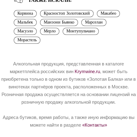
ТАКЖЕ ИСКАЛИ:
Корвина
Красностоп Золотовский
Макабео
Мальбек
Манзони Бьянко
Марселан
Масуэло
Мерло
Монтупульчано
Морастель
Алкогольная продукция, представленная в каталоге
маркетплейса российских вин
Krymwine.ru
, может быть
приобретена только в одном из бутиков «Золотая Балка» или в
винотеках партнёров проекта, расположенных в Москве.
Розничная продажа осуществляется на основании лицензий на
розничную продажу алкогольной продукции.
Адреса бутиков, время работы, а также иную информацию вы
можете найти в разделе
«Контакты»