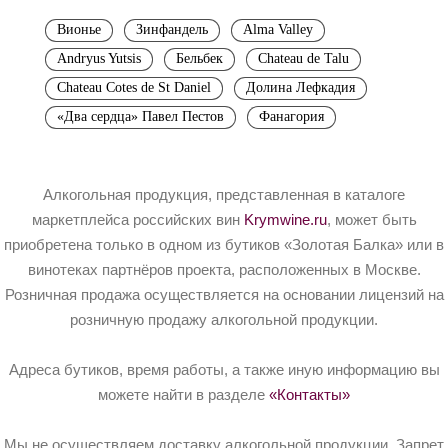
Вионье
Зинфандель
Alma Valley
Andryus Yutsis
Бельбек
Chateau de Talu
Chateau Cotes de St Daniel
Долина Лефкадия
«Два сердца» Павел Пестов
Фанагория
Алкогольная продукция, представленная в каталоге
маркетплейса российских вин
Krymwine.ru
, может быть
приобретена только в одном из бутиков «Золотая Балка» или в
винотеках партнёров проекта, расположенных в Москве.
Розничная продажа осуществляется на основании лицензий на
розничную продажу алкогольной продукции.
Адреса бутиков, время работы, а также иную информацию вы
можете найти в разделе
«Контакты»
Мы не осуществляем доставку алкогольной продукции. Запрет