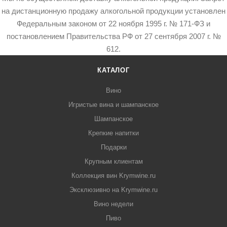
на дистанционную продажу алкогольной продукции установлен
Федеральным законом от 22 ноября 1995 г. № 171-ФЗ и
постановлением Правительства РФ от 27 сентября 2007 г. №
612.
КАТАЛОГ
Вино
Игристые вина и шампанское
Шампанское
Крепкие напитки
Подарки
Крупным клиентам
Коллекция вин Krymwine.ru
Эксклюзивно на Krymwine.ru
Вино недели
Пиво