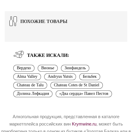
ПОХОЖИЕ ТОВАРЫ
ТАКЖЕ ИСКАЛИ:
Вердехо
Вионье
Зинфандель
Alma Valley
Andryus Yutsis
Бельбек
Chateau de Talu
Chateau Cotes de St Daniel
Долина Лефкадия
«Два сердца» Павел Пестов
Алкогольная продукция, представленная в каталоге
маркетплейса российских вин
Krymwine.ru
, может быть
приобретена только в одном из бутиков «Золотая Балка» или в