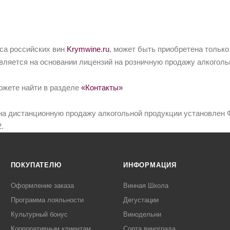
йса российских вин
Krymwine.ru
, может быть приобретена только
вляется на основании лицензий на розничную продажу алкоголь
ожете найти в разделе
«Контакты»
на дистанционную продажу алкогольной продукции установлен Ф
.
ПОКУПАТЕЛЮ
ИНФОРМАЦИЯ
Оформление заказа
Винная Школа
Программа лояльности
Дегустации
Культурный бонус
Винодельни
Корпоративным клиентам
Сорта винограда