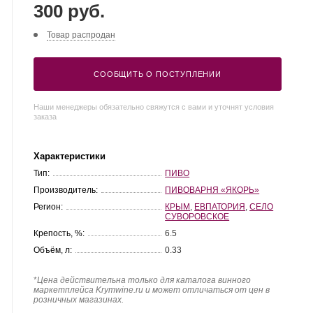
300 руб.
Товар распродан
СООБЩИТЬ О ПОСТУПЛЕНИИ
Наши менеджеры обязательно свяжутся с вами и уточнят условия
заказа
Характеристики
Тип:
ПИВО
Производитель:
ПИВОВАРНЯ «ЯКОРЬ»
Регион:
КРЫМ
,
ЕВПАТОРИЯ
,
СЕЛО
СУВОРОВСКОЕ
Крепость, %:
6.5
Объём, л:
0.33
*
Цена действительна только для каталога винного
маркетплейса Krymwine.ru и может отличаться от цен в
розничных магазинах.