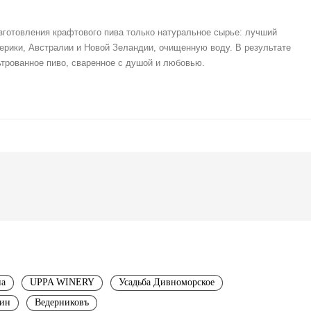
готовления крафтового пива только натуральное сырье: лучший
ерики, Австралии и Новой Зеландии, очищенную воду. В результате
трованное пиво, сваренное с душой и любовью.
на
UPPA WINERY
Усадьба Дивноморское
ьин
Ведерниковъ